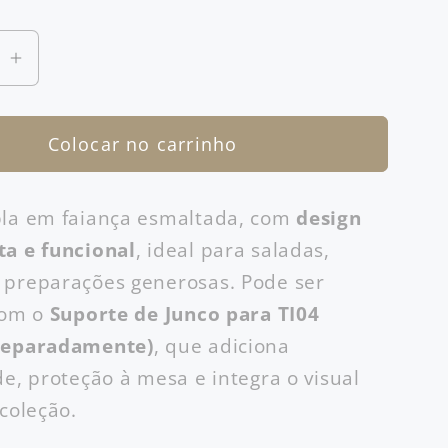
Aumentar
a
ade
quantidade
Colocar no carrinho
de
Tigela
Grande
pla em faiança esmaltada, com
design
ta e funcional
, ideal para saladas,
 preparações generosas. Pode ser
com o
Suporte de Junco para TI04
separadamente)
, que adiciona
de, proteção à mesa e integra o visual
 coleção.