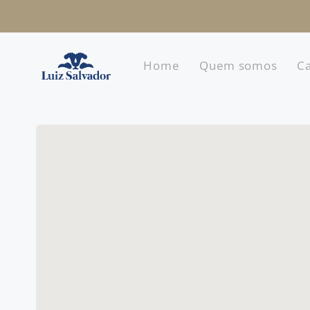
Pular
para o
conteúdo
Home
Quem somos
Ca
Pular para
as
informações
do produto