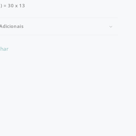
) = 30 x 13
Adicionais
lhar