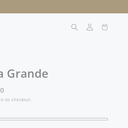
Fazer
Carrinho
login
la Grande
00
o no checkout.