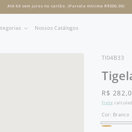
Até 6X sem juros no cartão. (Parcela mínima R$300,00)
tegorias
Nossos Catálogos
SKU:
TI04B33
Tige
Preço
R$ 282,
normal
Frete
calculad
Cor:
Branco
Branco
Amarelo