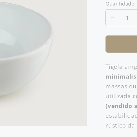
Quantidade
Diminuir
a
quantid
de
Tigela
Grande
Tigela am
minimalis
massas ou
utilizada 
(vendido 
estabilida
rústico da