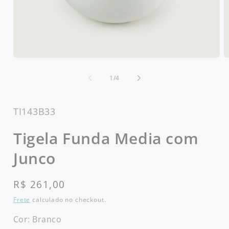
Abrir
Ab
mídia
m
1
2
de
1
/
4
na
n
janela
j
modal
m
SKU:
TI143B33
Tigela Funda Media com
Junco
Preço
R$ 261,00
normal
Frete
calculado no checkout.
Cor:
Branco