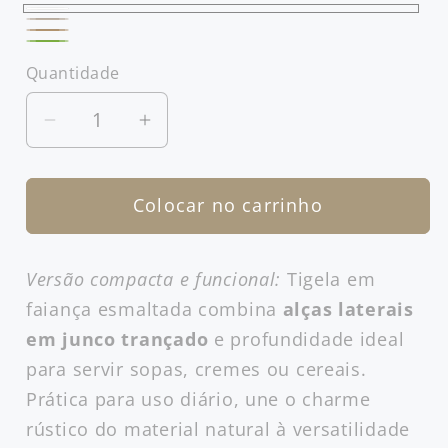
Branco
Camurça
Cáqui
Verde
Quantidade
Bambu
Diminuir
Aumentar
a
a
quantidade
quantidade
Colocar no carrinho
de
de
Tigela
Tigela
Funda
Funda
Versão compacta e funcional:
Tigela em
Media
Media
faiança esmaltada combina
alças laterais
com
com
Junco
Junco
em junco trançado
e profundidade ideal
para servir sopas, cremes ou cereais.
Prática para uso diário, une o charme
rústico do material natural à versatilidade