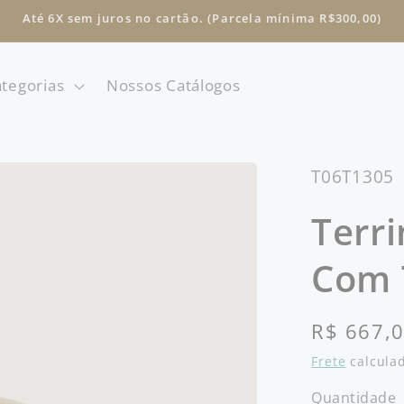
Até 6X sem juros no cartão. (Parcela mínima R$300,00)
tegorias
Nossos Catálogos
SKU:
T06T1305
Terr
Com 
Preço
R$ 667,
normal
Frete
calculad
Quantidade