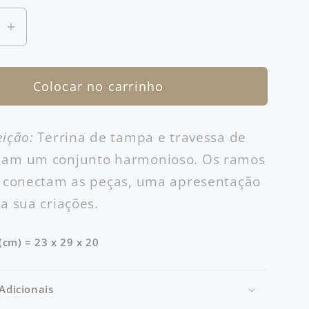
Aumentar
a
ade
quantidade
Colocar no carrinho
de
Terrina
a
Coimbra
eição:
Terrina de tampa e travessa de
Grande
mam um conjunto harmonioso. Os ramos
Com
a
Travessa
a conectam as peças, uma apresentação
Oliva
ra sua criações.
 (cm) = 23 x 29 x 20
Adicionais