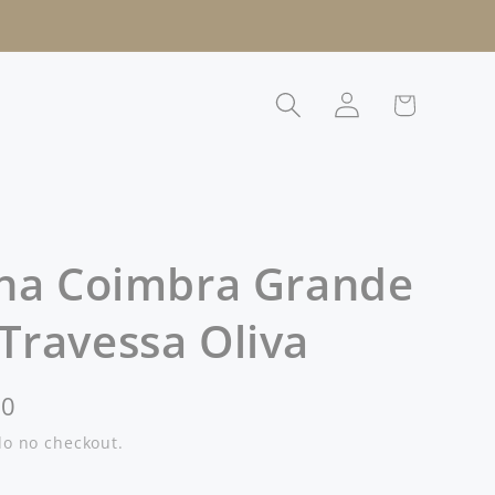
Fazer
Carrinho
login
ina Coimbra Grande
Travessa Oliva
00
o no checkout.