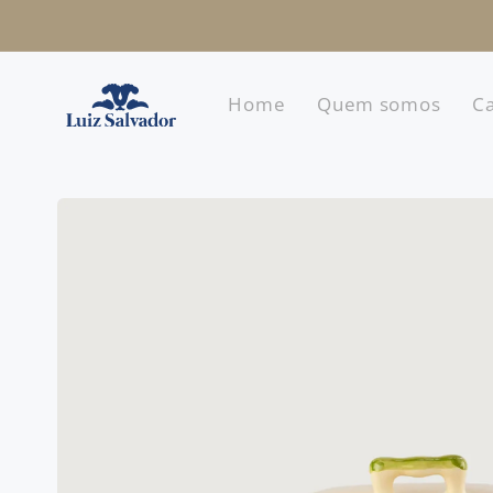
Pular
para o
conteúdo
Home
Quem somos
Ca
Pular para
as
informações
do produto