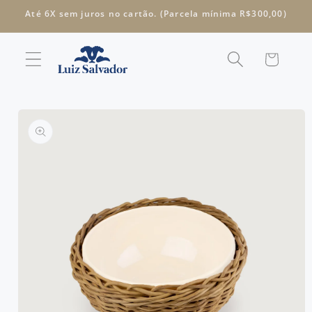
Pular
Até 6X sem juros no cartão. (Parcela mínima R$300,00)
para o
conteúdo
Carrinho
Pular para
as
informações
do produto