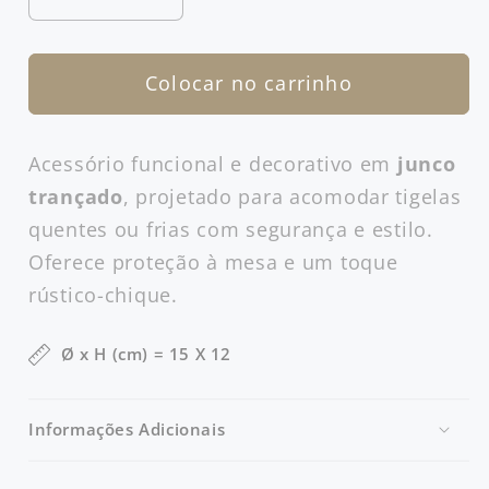
Diminuir
Aumentar
a
a
quantidade
quantidade
Colocar no carrinho
de
de
Suporte
Suporte
de
de
Acessório funcional e decorativo em
junco
Junco
Junco
trançado
, projetado para acomodar tigelas
para
para
TI07
TI07
quentes ou frias com segurança e estilo.
Oferece proteção à mesa e um toque
rústico-chique.
Ø x H (cm) = 15 X 12
Informações Adicionais