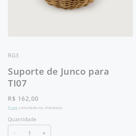
Abrir
mídia
1
na
SKU:
RG3
janela
modal
Suporte de Junco para
TI07
Preço
R$ 162,00
normal
Frete
calculado no checkout.
Quantidade