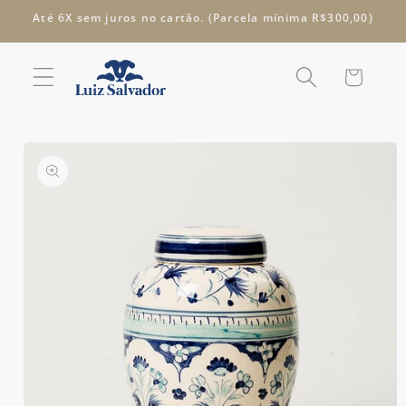
Pular
Até 6X sem juros no cartão. (Parcela mínima R$300,00)
para o
conteúdo
Carrinho
Pular para
as
informações
do produto