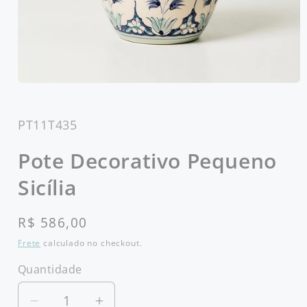
Abrir
mídia
1
na
SKU:
PT11T435
janela
modal
Pote Decorativo Pequeno
Sicília
Preço
R$ 586,00
normal
Frete
calculado no checkout.
Quantidade