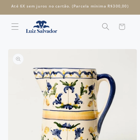
Pular
Até 6X sem juros no cartão. (Parcela mínima R$300,00)
para o
conteúdo
Carrinho
Pular para
as
informações
do produto