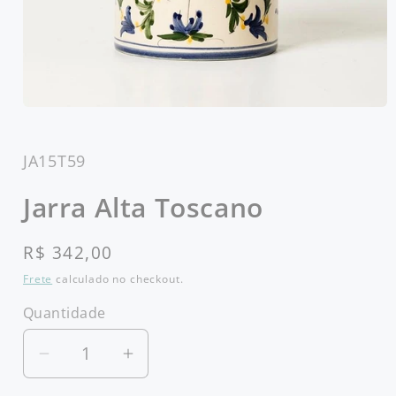
Abrir
mídia
1
na
SKU:
JA15T59
janela
modal
Jarra Alta Toscano
Preço
R$ 342,00
normal
Frete
calculado no checkout.
Quantidade
Diminuir
Aumentar
a
a