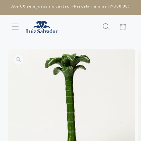
Pular
Até 6X sem juros no cartão. (Parcela mínima R$300,00)
para o
conteúdo
Carrinho
Pular para
as
informações
do produto