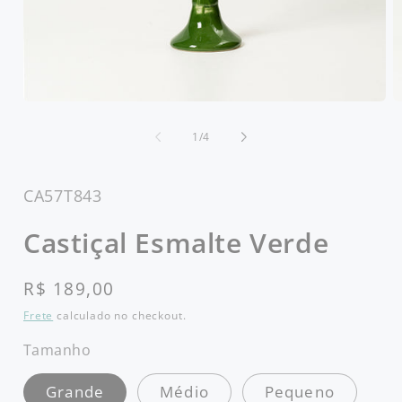
Abrir
Ab
mídia
m
1
2
de
1
/
4
na
n
janela
j
modal
m
SKU:
CA57T843
Castiçal Esmalte Verde
Preço
R$ 189,00
normal
Frete
calculado no checkout.
Tamanho
Grande
Médio
Pequeno