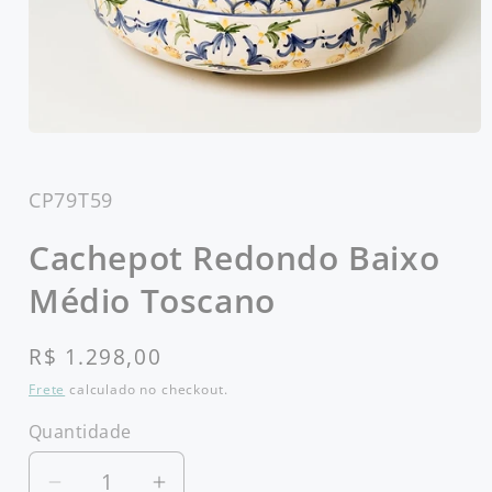
Abrir
mídia
1
na
SKU:
CP79T59
janela
modal
Cachepot Redondo Baixo
Médio Toscano
Preço
R$ 1.298,00
normal
Frete
calculado no checkout.
Quantidade