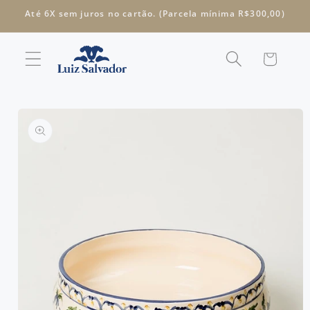
Pular
Até 6X sem juros no cartão. (Parcela mínima R$300,00)
para o
conteúdo
Carrinho
Pular para
as
informações
do produto