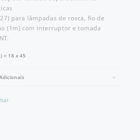
ticas
27) para lâmpadas de rosca, fio de
ão (1m) com interruptor e tomada
NT.
) = 18 x 45
Adicionais
lhar