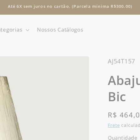
Até 6X sem juros no cartão. (Parcela mínima R$300,00)
tegorias
Nossos Catálogos
SKU:
AJ54T157
Abaj
Bic
Preço
R$ 464,
normal
Frete
calculad
Quantidade