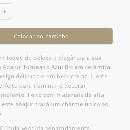
Aumentar
a
ade
quantidade
Colocar no carrinho
de
Abajur
o
Torneado
m toque de beleza e elegância à sua
Azul
 Abajur Torneado Azul Bic em cerâmica.
Bic
sign delicado e em bela cor azul, este
erfeito para iluminar e decorar
mbiente. Feito com materiais de alta
 este abajur trará um charme único ao
.
Cúpula vendida separadamente.