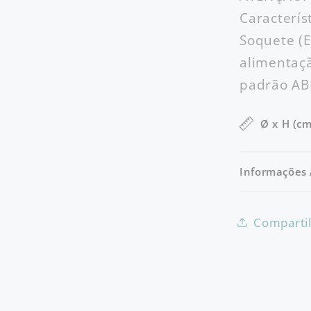
Caracterís
Soquete (E
alimentaç
padrão AB
Ø x H (cm
Informações 
Comparti