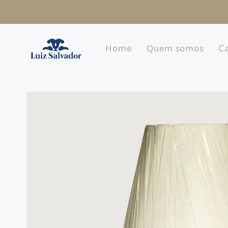
Pular
para o
conteúdo
Home
Quem somos
Ca
Pular para
as
informações
do produto