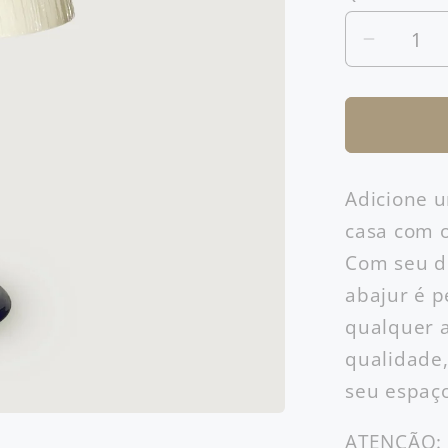
Diminuir
a
quantid
de
Abajur
Tornead
Adicione u
Azul
casa com o
Bic
Com seu de
abajur é p
qualquer a
qualidade,
seu espaço
ATENÇÃO: 