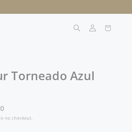
Fazer
Carrinho
login
ur Torneado Azul
00
o no checkout.