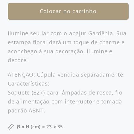
quantidade
quantidade
Colocar no carrinho
de
de
Abajur
Abajur
Médio
Médio
Ilumine seu lar com o abajur Gardênia. Sua
Gardênia
Gardênia
estampa floral dará um toque de charme e
aconchego à sua decoração. Ilumine e
decore!
ATENÇÃO: Cúpula vendida separadamente.
Características:
Soquete (E27) para lâmpadas de rosca, fio
de alimentação com interruptor e tomada
padrão ABNT.
Ø x H (cm) = 23 x 35