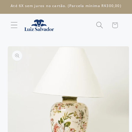
Pular
Até 6X sem juros no cartão. (Parcela mínima R$300,00)
para o
conteúdo
Carrinho
Pular para
as
informações
do produto