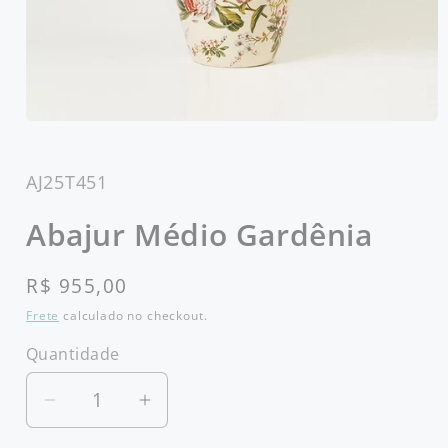
Abrir
mídia
1
na
SKU:
AJ25T451
janela
modal
Abajur Médio Gardênia
Preço
R$ 955,00
normal
Frete
calculado no checkout.
Quantidade
Diminuir
Aumentar
a
a