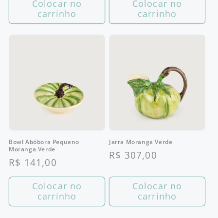
Colocar no
Colocar no
carrinho
carrinho
Bowl Abóbora Pequeno
Jarra Moranga Verde
Moranga Verde
Preço
R$ 307,00
Preço
R$ 141,00
normal
normal
Colocar no
Colocar no
carrinho
carrinho