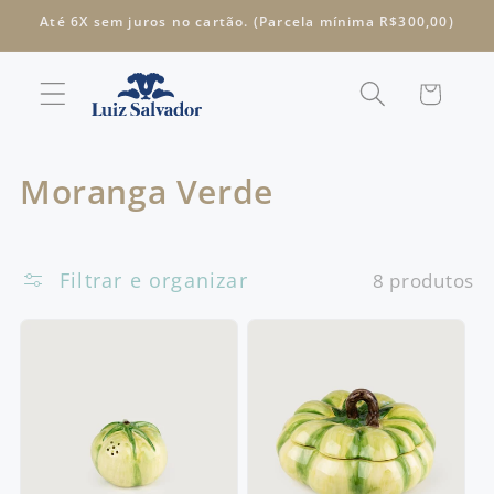
Pular
Até 6X sem juros no cartão. (Parcela mínima R$300,00)
para o
conteúdo
Carrinho
C
Moranga Verde
o
l
Filtrar e organizar
8 produtos
e
ç
ã
o
: