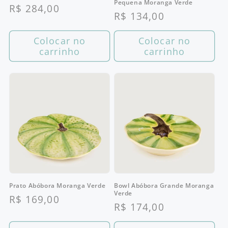
Pequena Moranga Verde
Preço
R$ 284,00
Preço
R$ 134,00
normal
normal
Colocar no
Colocar no
carrinho
carrinho
Prato Abóbora Moranga Verde
Bowl Abóbora Grande Moranga
Verde
Preço
R$ 169,00
Preço
R$ 174,00
normal
normal