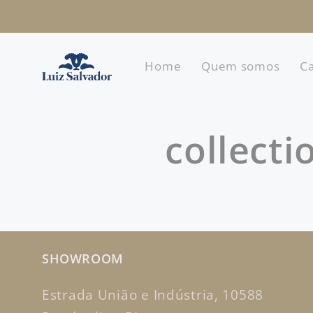
Pular
para o
conteúdo
Home
Quem somos
Ca
collectio
SHOWROOM
Estrada União e Indústria, 10588